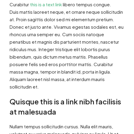
Curabitur
this is a text link
libero tempus congue.
Duis mattis laoreet neque, et ornare neque sollicitudin
at. Proin sagittis dolor sed mi elementum pretium.
Donec et justo ante. Vivamus egestas sodales est, eu
rhoncus urna semper eu. Cum sociis natoque
penatibus et magnis dis parturient montes, nascetur
ridiculus mus. Integer tristique elit lobortis purus
bibendum, quis dictum metus mattis. Phasellus
posuere felis sed eros porttitor mattis. Curabitur
massa magna, tempor in blandit id, porta in ligula.
Aliquam laoreet nisl massa, at interdum mauris
sollicitudin et.
Quisque this is a link nibh facilisis
at malesuada
Nullam tempus sollicitudin cursus. Nulla elit mauris,
volutpat eu varius malesuada, pulvinar eu ligula. Ut et